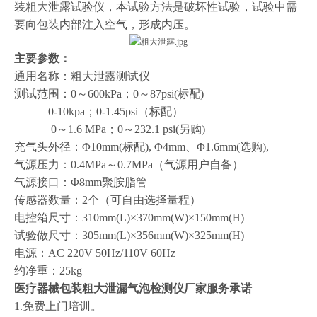
装粗大泄露试验仪，本试验方法是破坏性试验，试验中需
要向包装内部注入空气，形成内压。
主要参数：
通用名称：粗大泄露测试仪
测试范围：0～600kPa；0～87psi(标配)
0-10kpa；0-1.45psi（标配）
0～1.6 MPa；0～232.1 psi(另购)
充气头外径：Φ10mm(标配), Φ4mm、Φ1.6mm(选购),
气源压力：0.4MPa～0.7MPa（气源用户自备）
气源接口：Φ8mm聚胺脂管
传感器数量：2个（可自由选择量程）
电控箱尺寸：310mm(L)×370mm(W)×150mm(H)
试验做尺寸：305mm(L)×356mm(W)×325mm(H)
电源：AC 220V 50Hz/110V 60Hz
约净重：25kg
医疗器械包装粗大泄漏气泡检测仪
厂家服务承诺
1.免费上门培训。