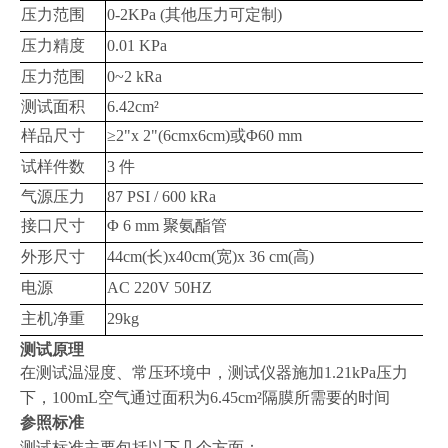
压力范围
0-2KPa (其他压力可定制)
压力精度
0.01 KPa
压力范围
0~2 kRa
测试面积
6.42cm²
样品尺寸
≥2"x 2"(6cmx6cm)或Φ60 mm
试样件数
3 件
气源压力
87 PSI / 600 kRa
接口尺寸
Φ 6 mm 聚氨酯管
外形尺寸
44cm(长)x40cm(宽)x 36 cm(高)
电源
AC 220V 50HZ
主机净重
29kg
测试原理
在测试温湿度、常压环境中，测试仪器施加1.21kPa压力
下，100mL空气通过面积为6.45cm²隔膜所需要的时间
参照标准
测试标准主要包括以下几个方面：