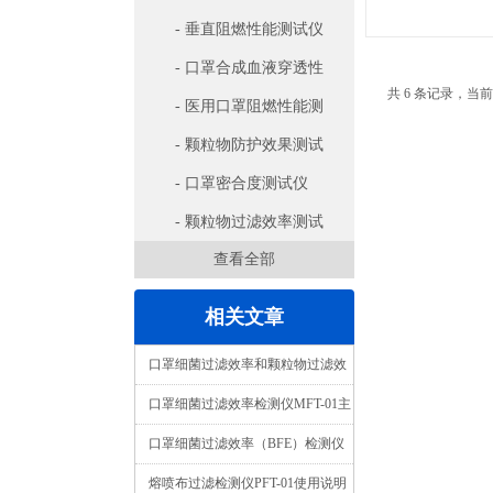
- 垂直阻燃性能测试仪
- 口罩合成血液穿透性
共 6 条记录，当前
测试仪
- 医用口罩阻燃性能测
试仪
- 颗粒物防护效果测试
仪
- 口罩密合度测试仪
- 颗粒物过滤效率测试
查看全部
仪
相关文章
口罩细菌过滤效率和颗粒物过滤效
率的相关技术要求
口罩细菌过滤效率检测仪MFT-01主
要参数
口罩细菌过滤效率（BFE）检测仪
解析
熔喷布过滤检测仪PFT-01使用说明