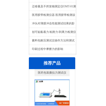
迁移量及不挥发物测定仪OMT-01测
试原理与应用介绍
医用胶带检测仪器 医用胶带检测设
备
冲头对薄膜冲击性能测试结果的影
响
创可贴黏着力/粘附力/剥离力检测仪
器介绍
酱料包耐压测试仪操作方法和测试
原理
印刷过程中摩擦力的影响
推荐产品
正压密封测试仪