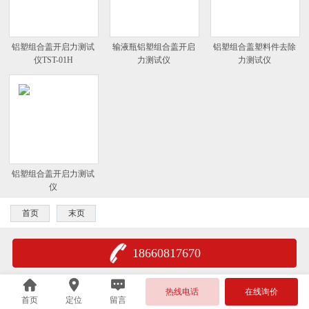
铝塑组合盖开启力测试
输液瓶铝塑组合盖开启
铝塑组合盖塑料件去除
仪TST-01H
力测试仪
力测试仪
铝塑组合盖开启力测试
仪
首页
末页
18660817670
热线电话
在线询价
首页
定位
留言